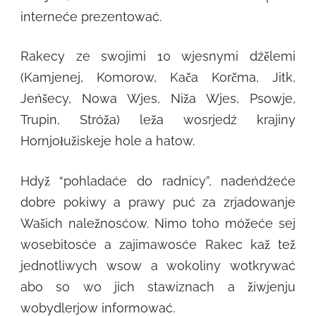
interneće prezentować.
Rakecy ze swojimi 10 wjesnymi dźělemi
(Kamjenej, Komorow, Kača Korčma, Jitk,
Jeńšecy, Nowa Wjes, Niža Wjes, Psowje,
Trupin, Stróža) leža wosrjedź krajiny
Hornjołužiskeje hole a hatow.
Hdyž “pohladaće do radnicy”, nadeńdźeće
dobre pokiwy a prawy puć za zrjadowanje
Wašich naležnosćow. Nimo toho móžeće sej
wosebitosće a zajimawosće Rakec kaž tež
jednotliwych wsow a wokoliny wotkrywać
abo so wo jich stawiznach a žiwjenju
wobydlerjow informować.