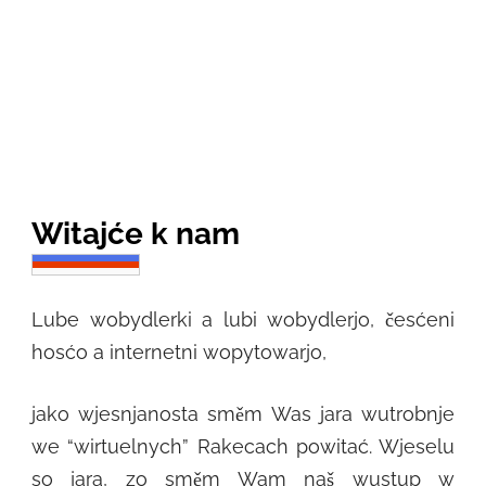
Witajće k nam
Lube wobydlerki a lubi wobydlerjo, česćeni
hosćo a internetni wopytowarjo,
jako wjesnjanosta směm Was jara wutrobnje
we “wirtuelnych” Rakecach powitać. Wjeselu
so jara, zo směm Wam naš wustup w