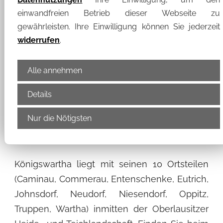
im “virtuellen” Königswartha
einwandfreien Betrieb dieser Webseite zu
gewährleisten. Ihre Einwilligung können Sie jederzeit
widerrufen
.
Liebe Einwohnerinnen und Einwohner, sehr
geehrte Gäste und Internet-Besucher,
Alle annehmen
als Bürgermeister darf ich Sie sehr herzlich im
Details
“virtuellen” Königswartha begrüßen! Ich freue
Nur die Nötigsten
mich sehr, Ihnen unseren Internetauftritt
präsentieren zu können.
Königswartha liegt mit seinen 10 Ortsteilen
(Caminau, Commerau, Entenschenke, Eutrich,
Johnsdorf, Neudorf, Niesendorf, Oppitz,
Truppen, Wartha) inmitten der Oberlausitzer