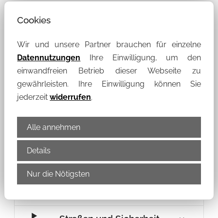
Cookies
Formulare & Anfrage
Wir und unsere Partner brauchen für einzelne
Datennutzungen
Ihre Einwilligung, um den
einwandfreien Betrieb dieser Webseite zu
Einwohnermeldewesen
gewährleisten. Ihre Einwilligung können Sie
jederzeit
widerrufen
.
Finanzen
Führungszeugnis
Alle annehmen
Details
Gewerbe- und
Gaststättenrecht
Nur die Nötigsten
Ordnung und Sicherheit