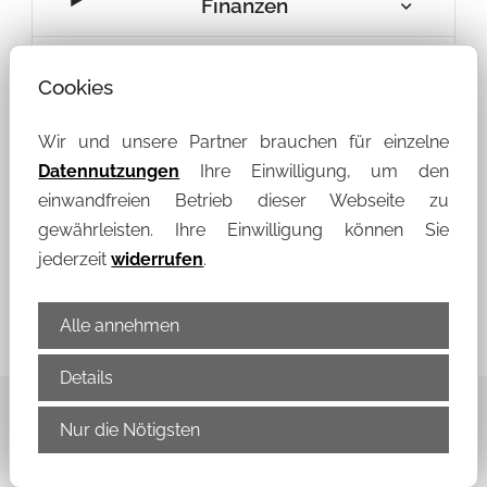
Finanzen
Führungszeugnis
Cookies
Gewerbe- und
Wir und unsere Partner brauchen für einzelne
Gaststättenrecht
Datennutzungen
Ihre Einwilligung, um den
einwandfreien Betrieb dieser Webseite zu
Ordnung und Sicherheit
gewährleisten. Ihre Einwilligung können Sie
jederzeit
widerrufen
.
Straßen und Sicherheit
Alle annehmen
Details
Nur die Nötigsten
Gemeindeverwaltung Königswartha
Bahnhofstraße 4