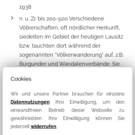
1938.
n. u. Zr. bis 200-500 Verschiedene
Völkerschaften, oft nördlicher Herkunft,
siedelten im Gebiet der heutigen Lausitz
bzw. tauchten dort während der
sogenannten "Völkerwanderung" auf, z.B.
Burgunder und Wandalenverbände. Sie
wandten sich dann weiter südwest- und
Cookies
südwärts.
570
Ende der sogenannten
Wir und unsere Partner brauchen für einzelne
Datennutzungen
Ihre Einwilligung, um den
"Völkerwanderung" ; Beginn des
einwandfreien Betrieb dieser Webseite zu
"Mittelalters".
gewährleisten. Ihre Einwilligung können Sie
seit ca. 650 Vordringen slawischer
jederzeit
widerrufen
.
Völkerschaften nach Westen in