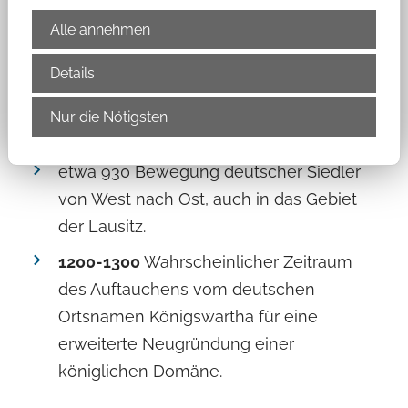
Freiräume der heutigen Lausitz und bis
Alle annehmen
über die Elbe.
Details
700-1000
Wahrscheinliche Anlage und
Gründung der sorbischen Siedlung
Nur die Nötigsten
"Rakecy" (Leute des Krebses).
etwa 930 Bewegung deutscher Siedler
von West nach Ost, auch in das Gebiet
der Lausitz.
1200-1300
Wahrscheinlicher Zeitraum
des Auftauchens vom deutschen
Ortsnamen Königswartha für eine
erweiterte Neugründung einer
königlichen Domäne.